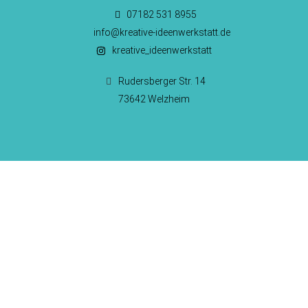
07182 531 8955
info@kreative-ideenwerkstatt.de
kreative_ideenwerkstatt
Rudersberger Str. 14
73642 Welzheim