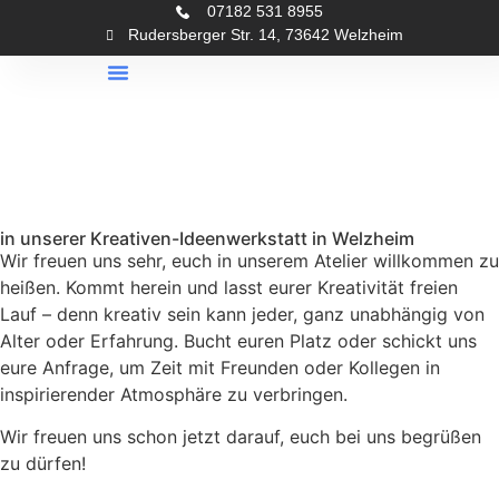
07182 531 8955
Rudersberger Str. 14, 73642 Welzheim
Keramik Bemalen
Meine Stempel
Jetzt Buchen
in unserer Kreativen-Ideenwerkstatt in Welzheim
Wir freuen uns sehr, euch in unserem Atelier willkommen zu
heißen. Kommt herein und lasst eurer Kreativität freien
Lauf – denn kreativ sein kann jeder, ganz unabhängig von
Alter oder Erfahrung. Bucht euren Platz oder schickt uns
eure Anfrage, um Zeit mit Freunden oder Kollegen in
inspirierender Atmosphäre zu verbringen.
Wir freuen uns schon jetzt darauf, euch bei uns begrüßen
zu dürfen!